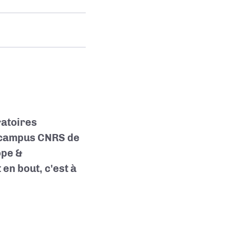
ratoires
, campus CNRS de
ope &
 en bout, c'est à