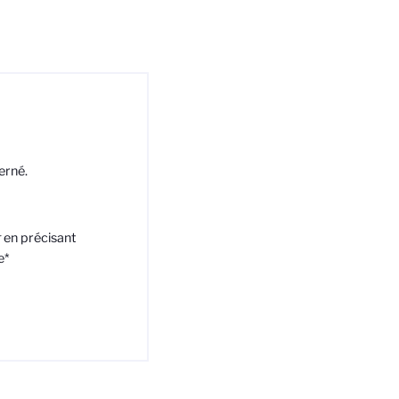
erné.
r
en précisant
e*