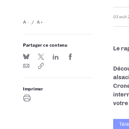
03 août
A
A
-
+
Partager ce contenu
Le ra
Décou
alsac
Crone
Imprimer
intern
votre
Tél