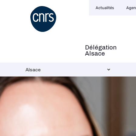
Navigation
Aller
Actualités
Agen
secondaire
au
contenu
principal
Délégation
Navigation
Alsace
principale