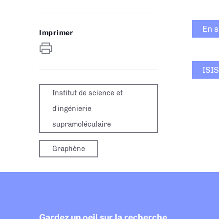
En s
Imprimer
ISIS
Institut de science et
d'ingénierie
supramoléculaire
Graphène
Gardez un oeil sur la recherche