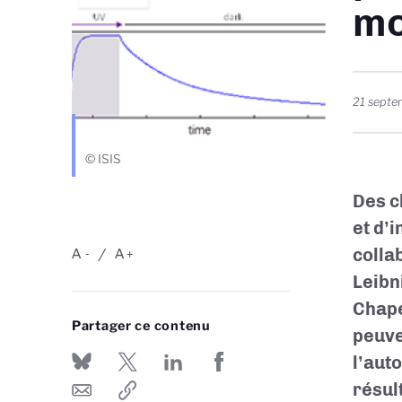
mo
21 sept
© ISIS
Des c
et d’
colla
A
A
-
+
Leibn
Chape
Partager ce contenu
peuve
l’aut
résul