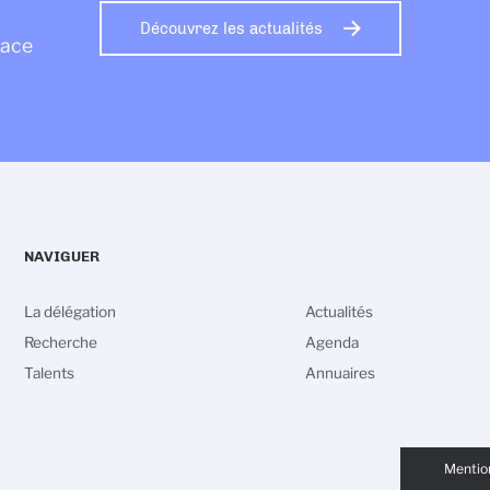
Découvrez les actualités
sace
NAVIGUER
La délégation
Actualités
Recherche
Agenda
Talents
Annuaires
vos Options
PIED
aramètres de confidentialité, en garantissant la conformité
DE
Mention
PAGE