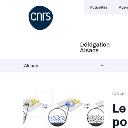
Navigation
Aller
Actualités
Agen
secondaire
au
contenu
principal
Délégation
Navigation
Alsace
principale
Fil
Accueil
d'Ari
Le
po