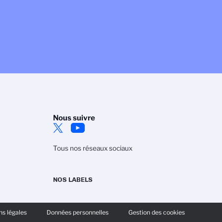
Nous suivre
Tous nos réseaux sociaux
NOS LABELS
 avec les réglementations. Personnalisez vos préférences po
s légales
Données personnelles
Gestion des cookies