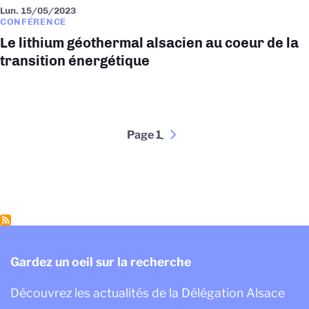
Lun. 15/05/2023
CONFÉRENCE
Le lithium géothermal alsacien au coeur de la
transition énergétique
Pagination
Page 1
Page
››
suivante
Gardez un oeil sur la recherche
Découvrez les actualités de la Délégation Alsace