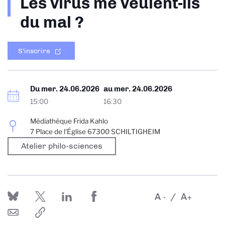
Les virus me veulent-ils
d'Ariane
du mal ?
S'inscrire
Du
mer. 24.06.2026
au
mer. 24.06.2026
15:00
16:30
Médiathèque Frida Kahlo
7 Place de l'Église 67300 SCHILTIGHEIM
Atelier philo-sciences
A
A
-
+