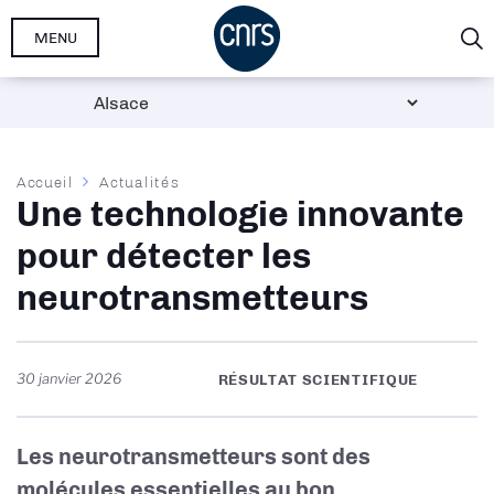
Aller
MENU
au
contenu
principal
Fil
Accueil
Actualités
Une technologie innovante
d'Ariane
pour détecter les
neurotransmetteurs
30 janvier 2026
RÉSULTAT SCIENTIFIQUE
Les neurotransmetteurs sont des
molécules essentielles au bon