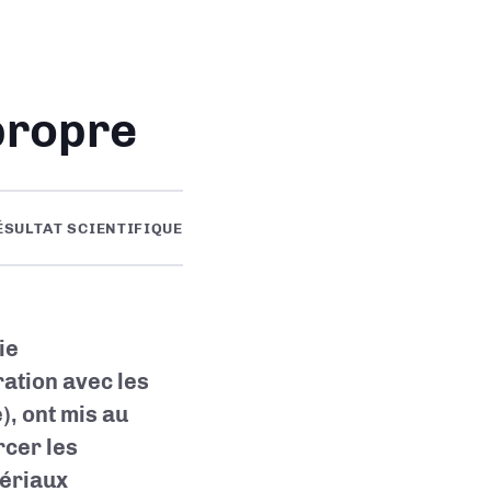
propre
ÉSULTAT SCIENTIFIQUE
ie
ration avec les
), ont mis au
rcer les
tériaux