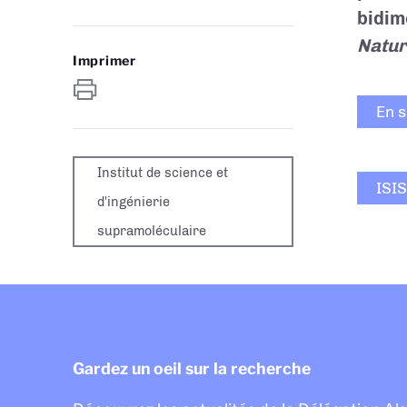
bidim
Natur
Imprimer
En s
Institut de science et
ISIS
d'ingénierie
supramoléculaire
Gardez un oeil sur la recherche