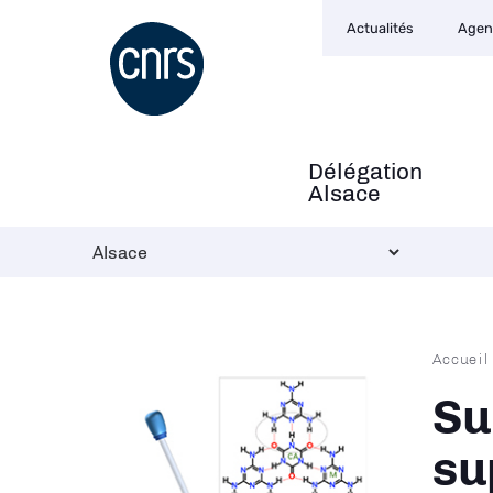
Navigation
Aller
Actualités
Agen
secondaire
au
contenu
principal
Délégation
Navigation
Alsace
principale
Fil
Accueil
d'Ari
Su
su