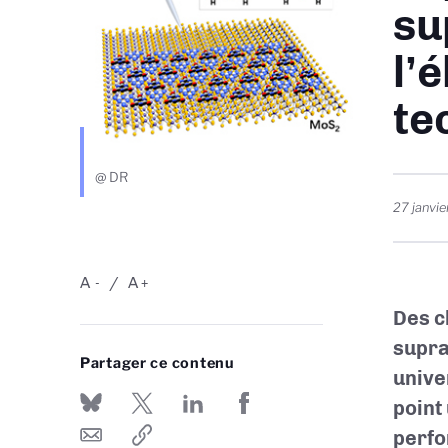
su
l’
te
@ DR
27 janvi
A
A
-
+
Des c
supra
Partager ce contenu
unive
point
perfo