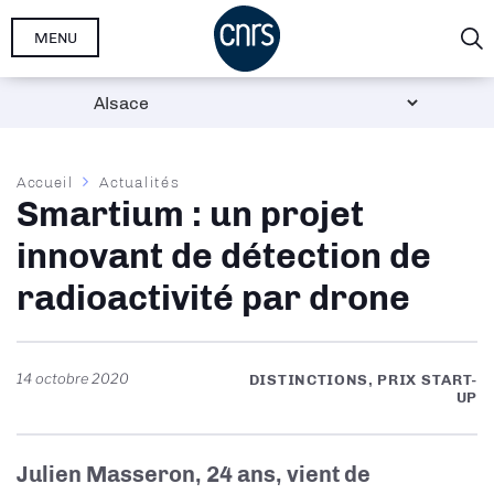
Aller
MENU
au
contenu
principal
Fil
Accueil
Actualités
Smartium : un projet
d'Ariane
innovant de détection de
radioactivité par drone
14 octobre 2020
DISTINCTIONS, PRIX START-
UP
Julien Masseron, 24 ans, vient de