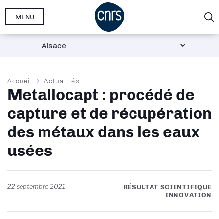
Aller
MENU
au
contenu
principal
Fil
Accueil
Actualités
Metallocapt : procédé de
d'Ariane
capture et de récupération
des métaux dans les eaux
usées
22 septembre 2021
RÉSULTAT SCIENTIFIQUE
INNOVATION