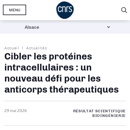
Aller
MENU
au
contenu
principal
Fil
Accueil
Actualités
Cibler les protéines
d'Ariane
intracellulaires : un
nouveau défi pour les
anticorps thérapeutiques
29 mai 2026
RÉSULTAT SCIENTIFIQUE
BIOINGÉNIERIE